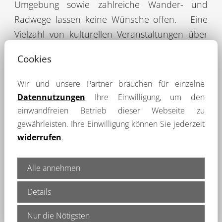
Umgebung sowie zahlreiche Wander- und
Radwege lassen keine Wünsche offen.
Eine
Vielzahl von kulturellen Veranstaltungen über
das ganze Jahr hindurch machen die Stadt
Cookies
Burglengenfeld zu einem hochinteressanten
und lebenswerten Wohnstandort.
Die Stadt
Wir und unsere Partner brauchen für einzelne
Regensburg erreichen Sie über die A93 in ca.
Datennutzungen
Ihre Einwilligung, um den
15 Minuten. Den öffentlichen Nahverkehr (RVV)
einwandfreien Betrieb dieser Webseite zu
sichern Buslinien nach Regensburg (25 km),
gewährleisten. Ihre Einwilligung können Sie jederzeit
widerrufen
.
Schwandorf (18 km), Maxhütte-Haidhof (5 km),
Kallmünz (8 km) und Amberg (40 km). Die Stadt
betreibt in Eigenregie eine Stadtbuslinie. Die
Alle annehmen
nächsten Bahnhöfe befinden sich in Maxhütte-
Details
Haidhof bzw. in Schwandorf.
Nur die Nötigsten