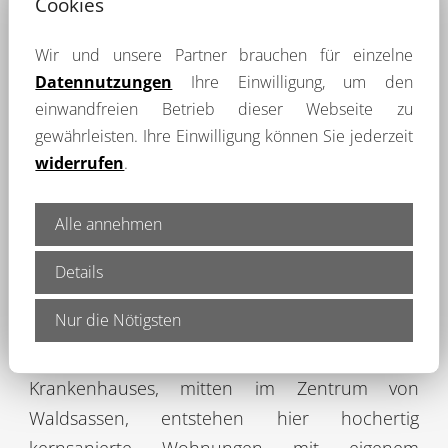
Cookies
Geschäfte, Dienstleister und Ämter bieten
Versorgung in jeglicher Hinsicht.
Waldsassen
Wir und unsere Partner brauchen für einzelne
bietet für Einheimische und Gäste auch ein
Datennutzungen
Ihre Einwilligung, um den
reichhaltiges Angebot an Gaststätten und
einwandfreien Betrieb dieser Webseite zu
Restaurants und ist einer von nur 100
gewährleisten. Ihre Einwilligung können Sie jederzeit
ausgezeichneten bayerischen Genussorten.
widerrufen
.
Verschiedenste Veranstaltungen machen
Waldsassen zu einer lebendigen Kulturstadt.
Alle annehmen
Hier läßt es sich Leben!
Details
Objektbeschreibung
Nur die Nötigsten
Auf dem Gelände eines ehemaligen
Krankenhauses, mitten im Zentrum von
Waldsassen, entstehen hier hochertig
kernsanierte Wohnungen mit eigenem