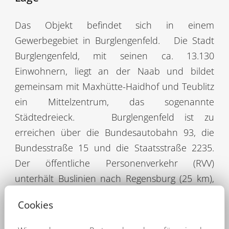
Das Objekt befindet sich in einem
Gewerbegebiet in Burglengenfeld.
Die Stadt
Burglengenfeld, mit seinen ca. 13.130
Einwohnern, liegt an der Naab und bildet
gemeinsam mit Maxhütte-Haidhof und Teublitz
ein Mittelzentrum, das sogenannte
Städtedreieck.
Burglengenfeld ist zu
erreichen über die Bundesautobahn 93, die
Bundesstraße 15 und die Staatsstraße 2235.
Der öffentliche Personenverkehr (RVV)
unterhält Buslinien nach Regensburg (25 km),
Schwandorf (18 km), Maxhütte-Haidhof (5 km),
Cookies
Kallmünz (8 km) und Amberg (40 km).