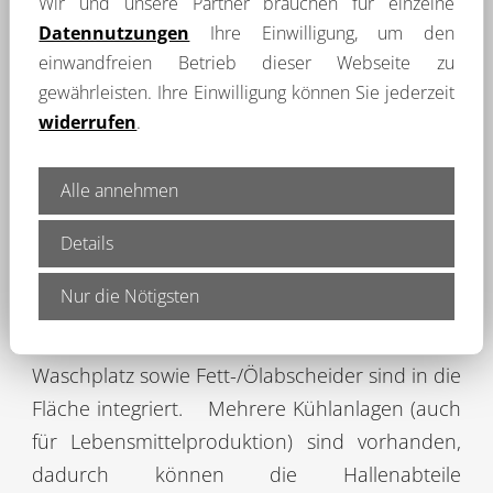
Wir und unsere Partner brauchen für einzelne
Objektbeschreibung
Datennutzungen
Ihre Einwilligung, um den
einwandfreien Betrieb dieser Webseite zu
In Burglengenfeld bieten wir diese sehr
gewährleisten. Ihre Einwilligung können Sie jederzeit
gepflegten, top ausgestatteten Hallenflächen
widerrufen
.
sowie Freiflächen in verkehrsgünstiger Lage zur
Vermietung an.
Die Gesamtfläche beträgt ca.
Alle annehmen
1.375 m². Eine außergewöhnlich gut isolierte
Halle mit mehreren Teilbereichen, andienbar
Details
über 4 große Sektionaltore, bietet ca. 1.025 m²
Nur die Nötigsten
Nutzfläche für Produktion oder Lager. Die
Deckenhöhen betragen ca. 5 bis 6 Meter.
Ein
Waschplatz sowie Fett-/Ölabscheider sind in die
Fläche integriert.
Mehrere Kühlanlagen (auch
für Lebensmittelproduktion) sind vorhanden,
dadurch können die Hallenabteile