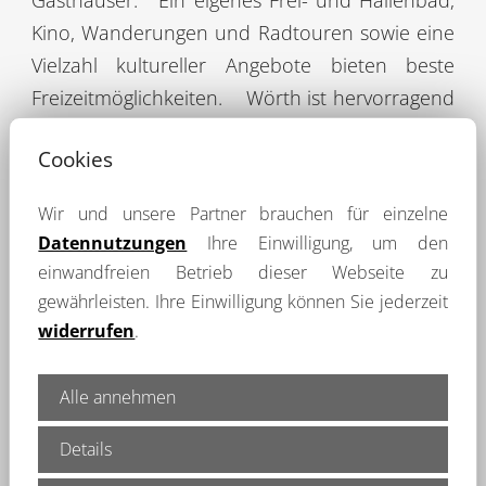
Kino, Wanderungen und Radtouren sowie eine
Vielzahl kultureller Angebote bieten beste
Freizeitmöglichkeiten.
Wörth ist hervorragend
an das überregionale Straßennetz
Cookies
angebunden:
*Wörth a. der Donau liegt an der
Bundesautobahn BAB 3 Nürnberg –
Wir und unsere Partner brauchen für einzelne
Regensburg – Passau
*Bundesstraße 8 in
Datennutzungen
Ihre Einwilligung, um den
Nord-Süd-Richtung führt die Staatsstraße St
einwandfreien Betrieb dieser Webseite zu
2146 aus Richtung Cham kommend über
gewährleisten. Ihre Einwilligung können Sie jederzeit
Wörth und Wiesent weiter über die
widerrufen
.
Donaubrücke Wörth–Pfatter zur Bundesstraße
B 8 (Regensburg – Straubing – Passau)
In
Alle annehmen
West-Ost-Richtung verläuft die Staatsstraße St
Details
2125 von Regensburg über Wörth, Tiefenthal