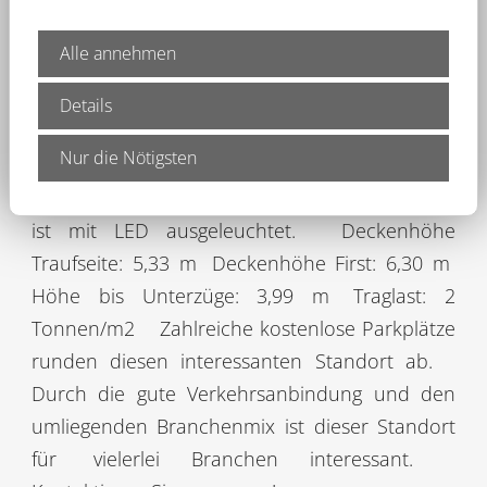
gepflegte Gewerbefläche in verkehrsgünstiger
Lage
zur Vermietung an.
Die gut
Alle annehmen
geschnittene Lager-/Produktionsfläche eignet
sich für vielerlei Branchen. Bei Bedarf kann
ein
Details
Bürotrakt mit direktem Zugang angemietet
Nur die Nötigsten
werden.
Die Einheit ist über ein elektrisches
Sektionaltor mit Rampe andienbar. Die Fläche
ist mit LED ausgeleuchtet.
Deckenhöhe
Traufseite: 5,33 m
Deckenhöhe First: 6,30 m
Höhe bis Unterzüge: 3,99 m
Traglast: 2
Tonnen/m2
Zahlreiche kostenlose Parkplätze
runden diesen interessanten Standort ab.
Durch die gute Verkehrsanbindung und den
umliegenden Branchenmix ist dieser Standort
für
vielerlei Branchen interessant.