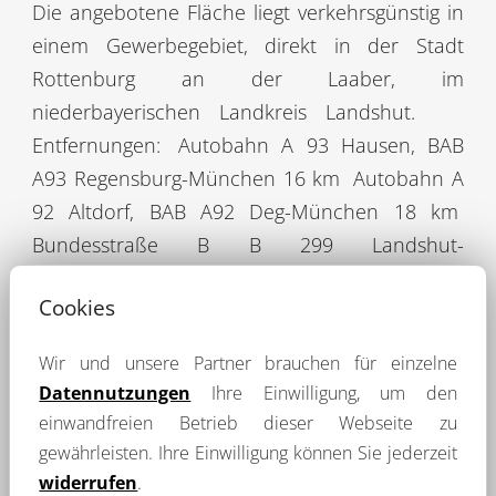
Die angebotene Fläche liegt verkehrsgünstig in
einem Gewerbegebiet, direkt in der Stadt
Rottenburg an der Laaber, im
niederbayerischen Landkreis Landshut.
Entfernungen:
Autobahn A 93 Hausen, BAB
A93 Regensburg-München 16 km
Autobahn A
92 Altdorf, BAB A92 Deg-München 18 km
Bundesstraße B B 299 Landshut-
Neumarkt/Opf. 7 km
Bundesstraße 15
Cookies
Neufahrn in Niederbayern 11 km
Flughafen
München 60 km
Wir und unsere Partner brauchen für einzelne
Datennutzungen
Ihre Einwilligung, um den
Objektbeschreibung
einwandfreien Betrieb dieser Webseite zu
gewährleisten. Ihre Einwilligung können Sie jederzeit
In Rottenburg an der Laaber bieten wir diese
widerrufen
.