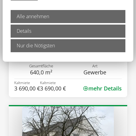
Alle annehmen
Details
Objekt-Nr.: 0896
Direkt an der A3-Ausfahrt:
Nur die Nötigsten
Produktions-/Lagerhallen mit Bürotrakt
93092 Barbing
Gesamtfläche
Art
640,0 m²
Gewerbe
Kaltmiete
Kaltmiete
3 690,00 €
3 690,00 €
mehr Details