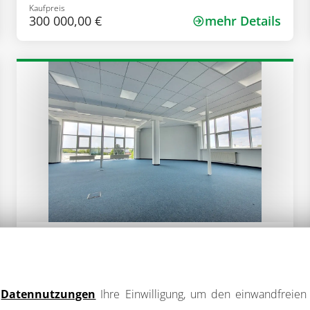
Kaufpreis
300 000,00 €
mehr Details
Objekt-Nr.: 0913-2
Büroturm mit top Sichtbarkeit
(provisionsfrei)
93073 Neutraubling
e
Datennutzungen
Ihre Einwilligung, um den einwandfreien 
Zimmer
Gesamtfläche
Art