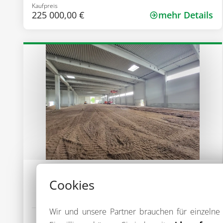
Kaufpreis
225 000,00 €
mehr Details
Objekt-Nr.: 0913-3
Neubauhalle in 1A Lage (provisionsfrei)
Cookies
93073 Neutraubling
Wir und unsere Partner brauchen für einzeln
Gesamtfläche
Art