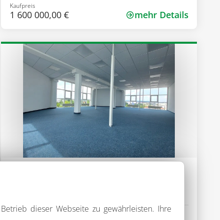
Kaufpreis
1 600 000,00 €
mehr Details
Objekt-Nr.: 0913-1
Exklusives Büro mit Weitblick
(provisionsfrei)
93073 Neutraubling
Betrieb dieser Webseite zu gewährleisten. Ihre
Zimmer
Gesamtfläche
Art