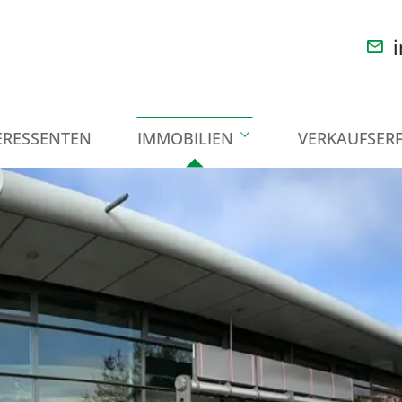
i
ERESSENTEN
IMMOBILIEN
VERKAUFSER
Immobiliensuche
Häuser
Wohnungen
Gewerbeobjekte