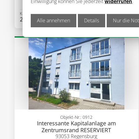
Einwilligung können Sie jederzeit
widerrufen
.
3 748,0 m²
Gewerbe
Kaltmiete
29 250,00 €
mehr Details
Alle annehmen
Details
Nur die Nöt
Objekt-Nr.: 0912
Interessante Kapitalanlage am
Zentrumsrand RESERVIERT
93053 Regensburg