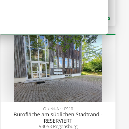
1
193,0 m²
Gewerbe
Kaltmiete
1 500,00 €
mehr Details
Objekt-Nr.: 0910
Bürofläche am südlichen Stadtrand -
RESERVIERT
93053 Regensburg