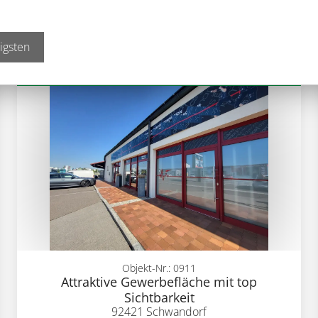
10
905,0 m²
Gewerbe
Kaltmiete
7 059,00 €
mehr Details
igsten
Objekt-Nr.: 0911
Attraktive Gewerbefläche mit top
Sichtbarkeit
92421 Schwandorf