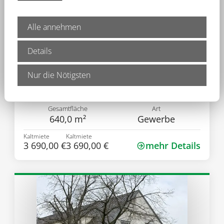
Alle annehmen
Details
Objekt-Nr.: 0896
Direkt an der A3-Ausfahrt:
Nur die Nötigsten
Produktions-/Lagerhallen mit Bürotrakt
93092 Barbing
Gesamtfläche
Art
640,0 m²
Gewerbe
Kaltmiete
Kaltmiete
3 690,00 €
3 690,00 €
mehr Details