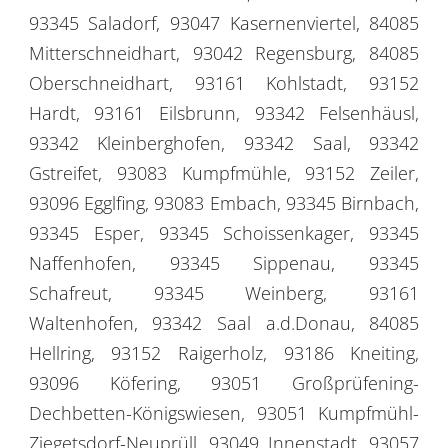
93345 Saladorf, 93047 Kasernenviertel, 84085
Mitterschneidhart, 93042 Regensburg, 84085
Oberschneidhart, 93161 Kohlstadt, 93152
Hardt, 93161 Eilsbrunn, 93342 Felsenhäusl,
93342 Kleinberghofen, 93342 Saal, 93342
Gstreifet, 93083 Kumpfmühle, 93152 Zeiler,
93096 Egglfing, 93083 Embach, 93345 Birnbach,
93345 Esper, 93345 Schoissenkager, 93345
Naffenhofen, 93345 Sippenau, 93345
Schafreut, 93345 Weinberg, 93161
Waltenhofen, 93342 Saal a.d.Donau, 84085
Hellring, 93152 Raigerholz, 93186 Kneiting,
93096 Köfering, 93051 Großprüfening-
Dechbetten-Königswiesen, 93051 Kumpfmühl-
Ziegetsdorf-Neuprüll, 93049 Innenstadt, 93057