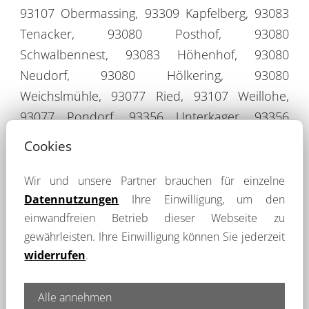
93107 Obermassing, 93309 Kapfelberg, 93083
Tenacker, 93080 Posthof, 93080
Schwalbennest, 93083 Höhenhof, 93080
Neudorf, 93080 Hölkering, 93080
Weichslmühle, 93077 Ried, 93107 Weillohe,
93077 Pondorf, 93356 Unterkager, 93356
Hutmühle, 93356 Thronhofen, 93356
Cookies
Oberkager, 93356 Roith, 93356 Gschwendhof,
93356 Teugn, 93077 Saalhaupt, 93080
Wir und unsere Partner brauchen für einzelne
Fohlenhof, 93159 Sinzing, 93161 Bergmatting,
Datennutzungen
Ihre Einwilligung, um den
einwandfreien Betrieb dieser Webseite zu
93077 Bockenberg, 93161 Oberalling, 93161
gewährleisten. Ihre Einwilligung können Sie jederzeit
Kühblöß, 93161 Marienhöhe, 93161 Bruckdorf,
widerrufen
.
93161 Unteralling, 93161 Rosengarten, 93161
Mariaort, 93083 Moorackerhof, 93083
Alle annehmen
Scharmassing, 93083 Oberhinkofen, 93107