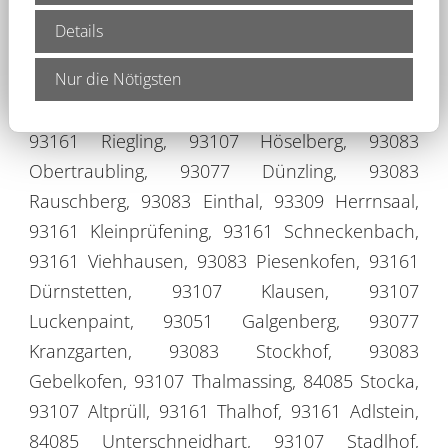
Wolkering, 93161 Saxberg, 93161 Vogelsang,
Details
93077 Teufelsmühle, 93107 Irlbach, 93161
Nur die Nötigsten
Alling, 93161 Reichenstetten, 84085
Moosholzen, 93077 Jägerhaus, 93107 Neuhaus,
93161 Riegling, 93107 Höselberg, 93083
Obertraubling, 93077 Dünzling, 93083
Rauschberg, 93083 Einthal, 93309 Herrnsaal,
93161 Kleinprüfening, 93161 Schneckenbach,
93161 Viehhausen, 93083 Piesenkofen, 93161
Dürnstetten, 93107 Klausen, 93107
Luckenpaint, 93051 Galgenberg, 93077
Kranzgarten, 93083 Stockhof, 93083
Gebelkofen, 93107 Thalmassing, 84085 Stocka,
93107 Altprüll, 93161 Thalhof, 93161 Adlstein,
84085 Unterschneidhart, 93107 Stadlhof,