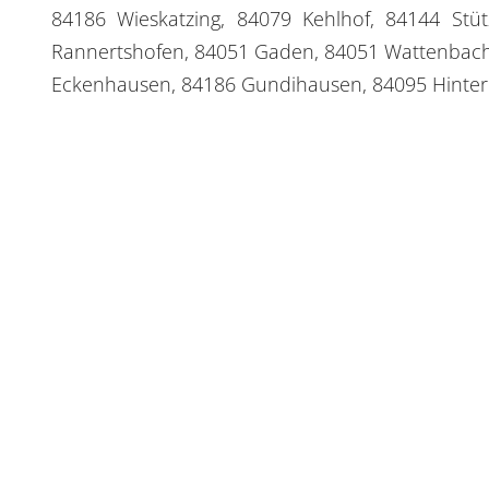
84186 Wieskatzing, 84079 Kehlhof, 84144 St
Rannertshofen, 84051 Gaden, 84051 Wattenbache
Eckenhausen, 84186 Gundihausen, 84095 Hinter
IMPRESSUM
DATENSCHUTZ
BARRIEREFREI
Immobilien Lounge Regensburg GmbH
Telefo
Böhmerwaldstraße 8
Telefa
93057 Regensburg
E-Mail
kostenlose Parkplätze vor der Tür