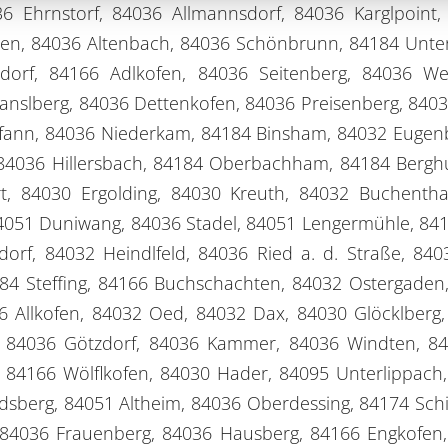
 Ehrnstorf, 84036 Allmannsdorf, 84036 Karglpoint,
n, 84036 Altenbach, 84036 Schönbrunn, 84184 Untergo
ndorf, 84166 Adlkofen, 84036 Seitenberg, 84036 W
 Ganslberg, 84036 Dettenkofen, 84036 Preisenberg, 840
ann, 84036 Niederkam, 84184 Binsham, 84032 Eugen
f, 84036 Hillersbach, 84184 Oberbachham, 84184 Ber
, 84030 Ergolding, 84030 Kreuth, 84032 Buchenth
051 Duniwang, 84036 Stadel, 84051 Lengermühle, 8418
dorf, 84032 Heindlfeld, 84036 Ried a. d. Straße, 8
4184 Steffing, 84166 Buchschachten, 84032 Ostergaden
36 Allkofen, 84032 Oed, 84032 Dax, 84030 Glöcklberg
 84036 Götzdorf, 84036 Kammer, 84036 Windten, 840
, 84166 Wölflkofen, 84030 Hader, 84095 Unterlippach,
sberg, 84051 Altheim, 84036 Oberdessing, 84174 Schi
, 84036 Frauenberg, 84036 Hausberg, 84166 Engkofen