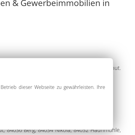
ken & Gewerbeimmobilien in
e neue Wohnung oder Gewerbeobjekt in Landshut.
Betrieb dieser Webseite zu gewährleisten. Ihre
adt, 84036 Berg, 84034 Nikola, 84032 Haunmühle,