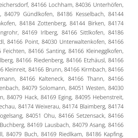
eichersdorf, 84166 Lochham, 84036 Unterhöfen,
, 84079 Gündlkofen, 84186 Kesselbach, 84144
kofen, 84184 Zottenberg, 84144 Birken, 84174
grohr, 84169 Irlberg, 84166 Sittlkofen, 84186
dl, 84166 Point, 84030 Unterwaltenkofen, 84166
Feichten, 84166 Santing, 84166 Kleinegglkofen,
berg, 84166 Riedenberg, 84166 Etzhäusl, 84166
6 Kleinreit, 84166 Brunn, 84166 Kirmbach, 84166
hlmann, 84166 Kalteneck, 84166 Thann, 84166
enbach, 84079 Solomann, 84051 Westen, 84030
n, 84079 Hack, 84169 Eging, 84095 Hebenstreit,
echau, 84174 Weixerau, 84174 Blaimberg, 84174
Vogelsang, 84051 Ohu, 84166 Setzensack, 84166
9 Buchberg, 84169 Lausbach, 84079 Asang, 84166
l, 84079 Buch, 84169 Riedlkam, 84186 Kapfing,