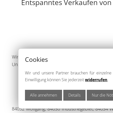
Entspanntes Verkaufen von
Wir von der Immobilien Lounge Regensburg begl
Cookies
Unsere Immobilienangebote finden Sie nicht nu
Wir und unsere Partner brauchen für einzeln
Einwilligung können Sie jederzeit
widerrufen
.
Alle annehmen
Details
Nur die Nöt
84032 Wolfgang, 84030 Industriegebiet, 84034 W