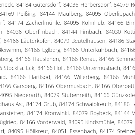
eneck, 84184 Gütersdorf, 84036 Herbersdorf, 84079 R
84169 Peißing, 84144 Maulberg, 84095 Oberlippach
f, 84174 Zacherlmühle, 84095 Kolmhub, 84166 Birn
h, 84036 Oberfimbach, 84144 Fimbach, 84030 Kottin
, 84166 Läuterkofen, 84079 Beutelhausen, 84186 Sta
leiwimm, 84166 Eglberg, 84166 Unterkühbuch, 84166 
umberg, 84166 Hauslehen, 84166 Renau, 84166 Semmel
 Stöckl a. Eck, 84166 Höll, 84166 Untermusbach, 8416
aid, 84166 Hartlsöd, 84166 Willerberg, 84166 Mü
84166 Garsberg, 84166 Obermusbach, 84166 Oberpett
4095 Niederarth, 84079 Stubenreith, 84166 Günzkofe
haus Ast, 84174 Grub, 84174 Schwaiblreuth, 84186 L
anstetten, 84174 Kronwinkl, 84079 Boybeck, 84144 
Prüglried, 84166 Vorderwaid, 84095 Kindsmühle, 8407
, 84095 Höllkreut, 84051 Essenbach, 84174 Steinzel