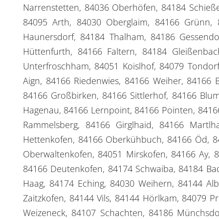
Narrenstetten, 84036 Oberhöfen, 84184 Schieß
84095 Arth, 84030 Oberglaim, 84166 Grünn, 
Haunersdorf, 84184 Thalham, 84186 Gessendor
Hüttenfurth, 84166 Faltern, 84184 Gleißenbac
Unterfroschham, 84051 Koislhof, 84079 Tondorf
Aign, 84166 Riedenwies, 84166 Weiher, 84166 B
84166 Großbirken, 84166 Sittlerhof, 84166 Bl
Hagenau, 84166 Lernpoint, 84166 Pointen, 84166
Rammelsberg, 84166 Girglhaid, 84166 Martlh
Hettenkofen, 84166 Oberkühbuch, 84166 Öd, 
Oberwaltenkofen, 84051 Mirskofen, 84166 Ay, 8
84166 Deutenkofen, 84174 Schwaiba, 84184 Bad
Haag, 84174 Eching, 84030 Weihern, 84144 Alb
Zaitzkofen, 84144 Vils, 84144 Hörlkam, 84079 
Weizeneck, 84107 Schachten, 84186 Münchsdorf