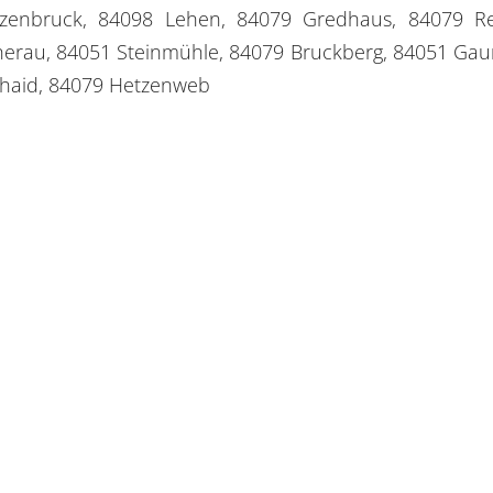
ützenbruck, 84098 Lehen, 84079 Gredhaus, 84079 R
rau, 84051 Steinmühle, 84079 Bruckberg, 84051 Gaun
haid, 84079 Hetzenweb
HEIT
RECHTLICHE HINWEISE
n:
0941 37 800 750
x:
0941 37 800 759
:
info@il-r.de