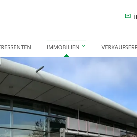
i
ERESSENTEN
IMMOBILIEN
VERKAUFSER
Immobiliensuche
Häuser
Wohnungen
Gewerbeobjekte