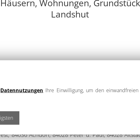
 Häusern, Wohnungen, Grundstüc
Landshut
eiten Sie gerne auf dem Weg in Ihr neues Haus, Ihr
r im Raum 84036 Landshut sondern auch in:
e
Datennutzungen
Ihre Einwilligung, um den einwandfreien 
igsten
est, 84036 Achdorf, 84028 Peter u. Paul, 84028 Altst