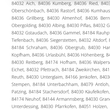
84032 Aich, 84036 Kumberg, 84036 Ried, 84036
Oberschönbach, 84036 Rastorf, 84036 Kumhause
84036 Grillberg, 84030 Almenhof, 84036 Ber
Obergolding, 84030 Albing, 84030 Piflas, 84032
84032 Gstaudach, 84036 Gammel, 84184 Rauhpf
Tiefenbach, 84036 Siegerstetten, 84032 Altdor
84184 Schraham, 84036 Obergrub, 84030 Hart
Kopfham, 84036 Urlasbühl, 84036 Höhenberg, 84
84030 Reitberg, 84174 Hofham, 84036 Walpers
Eichet, 84032 Pfettrach, 84184 Zweikirchen, 8
Reuth, 84030 Unterglaim, 84166 Jenkofen, 840
Stempen, 84184 Unterbachham, 84079 Antloh,
Patzing, 84184 Stachersdorf, 84030 Käufelkofen
84174 Neuhof, 84144 Armannsberg, 84030 Grand
Unterdessing, 84030 Pfarrkofen, 84051 Holzen