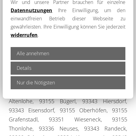
Hattenhausen, 93339 Otterzhofen, 93339
Wir und unsere Partner brauchen für einzelne
Echenried, 93339 Sankt Gregor, 93336
Datennutzungen
Ihre Einwilligung, um den
einwandfreien Betrieb dieser Webseite zu
Hexenagger, 93339 Perletzhofen, 93339 Thann,
gewährleisten. Ihre Einwilligung können Sie jederzeit
93339 Laubhof, 93339 Keilsdorf, 93339
widerrufen
.
Altmühlmünster, 93339 Deising, 93339
Meihern, 93336 Schafshill, 93336 Berghausen,
Alle annehmen
92345 Mühlthal, 93155 Aicha, 93155
Aichkirchen, 93336 Tettenwang, 92345
Details
Schweinkofen, 93155 Albertshofen, 93155 Haid,
93336 Thannhausen, 93155 Lautersee, 93351
Nur die Nötigsten
Maierhofen, 92345 Zell, 93155 Kumpfhof, 93155
Altenlohe, 93155 Bügerl, 93343 Hiersdorf,
93343 Eisensdorf, 93155 Oberhöfen, 93155
Grafenstadl, 93351 Wieseneck, 93155
Thonlohe, 93336 Neuses, 93343 Randeck,