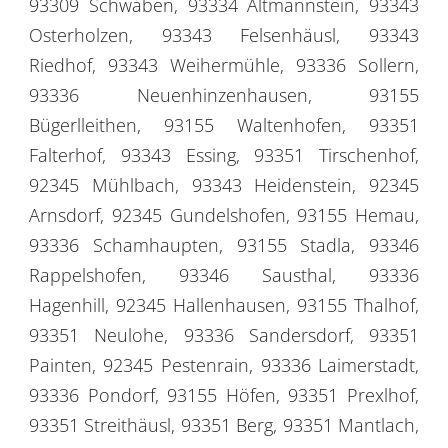
93309 Schwaben, 93334 Altmannstein, 93343
Osterholzen, 93343 Felsenhäusl, 93343
Riedhof, 93343 Weihermühle, 93336 Sollern,
93336 Neuenhinzenhausen, 93155
Bügerlleithen, 93155 Waltenhofen, 93351
Falterhof, 93343 Essing, 93351 Tirschenhof,
92345 Mühlbach, 93343 Heidenstein, 92345
Arnsdorf, 92345 Gundelshofen, 93155 Hemau,
93336 Schamhaupten, 93155 Stadla, 93346
Rappelshofen, 93346 Sausthal, 93336
Hagenhill, 92345 Hallenhausen, 93155 Thalhof,
93351 Neulohe, 93336 Sandersdorf, 93351
Painten, 92345 Pestenrain, 93336 Laimerstadt,
93336 Pondorf, 93155 Höfen, 93351 Prexlhof,
93351 Streithäusl, 93351 Berg, 93351 Mantlach,