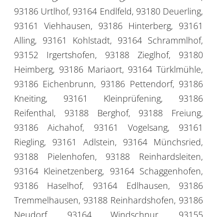
93186 Urtlhof, 93164 Endlfeld, 93180 Deuerling,
93161 Viehhausen, 93186 Hinterberg, 93161
Alling, 93161 Kohlstadt, 93164 Schrammlhof,
93152 Irgertshofen, 93188 Zieglhof, 93180
Heimberg, 93186 Mariaort, 93164 Türklmühle,
93186 Eichenbrunn, 93186 Pettendorf, 93186
Kneiting, 93161 Kleinprüfening, 93186
Reifenthal, 93188 Berghof, 93188 Freiung,
93186 Aichahof, 93161 Vogelsang, 93161
Riegling, 93161 Adlstein, 93164 Münchsried,
93188 Pielenhofen, 93188 Reinhardsleiten,
93164 Kleinetzenberg, 93164 Schaggenhofen,
93186 Haselhof, 93164 Edlhausen, 93186
Tremmelhausen, 93188 Reinhardshofen, 93186
Neudorf, 93164 Windschnur, 93155