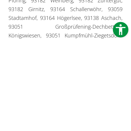
Pföring, 93182 Weinberg, 93182 Züntergut,
93182 Girnitz, 93164 Schallerwöhr, 93059
Stadtamhof, 93164 Högerlsee, 93138 Aschach,
93051 Großprüfening-Dechbetten-
Königswiesen, 93051 Kumpfmühl-Ziegetsdorf-
Neuprüll, 93049 Innenstadt, 93057 Brandlberg-
Keilberg, 93053 Oberisling-Graß, 93059 Winzer-
Kager, 93059 Sallern-Gallingkofen, 93049
Westenviertel, 93057 Konradsiedlung-
Wutzlhofen, 93055 Burgweinting-Harting