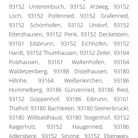
93152 Untereinbuch, 93152 Arzweg, 93152
Loch, 93152 Pollenried, 93152 Grafenried,
93152 Schönhofen, 93152 Undorf, 93152
Etterzhausen, 93152 Penk, 93152 Deckelstein,
93161 Eilsbrunn, 93152 Eichhofen, 93152
Hardt, 93152 Thumhausen, 93152 Zeiler, 93164
Polzhausen, 93161 Waltenhofen, 93164
Waldetzenberg, 93188 Distelhausen, 93180
Hillohe, 93164 Weißenkirchen, 93186
Hummelberg, 93186 Günzenried, 93186 Ried,
93152 Goppenhof, 93186 Eibrunn, 93161
Thalhof, 93180 Bachleiten, 93180 Steinerbrückl,
93180 Willibaldhäusl, 93180 Stegenhof, 93152
Raigerholz, 93152 Haugenried, 93186
Adlersberg, 93152 Sinzing, 93152 Ebenwies,