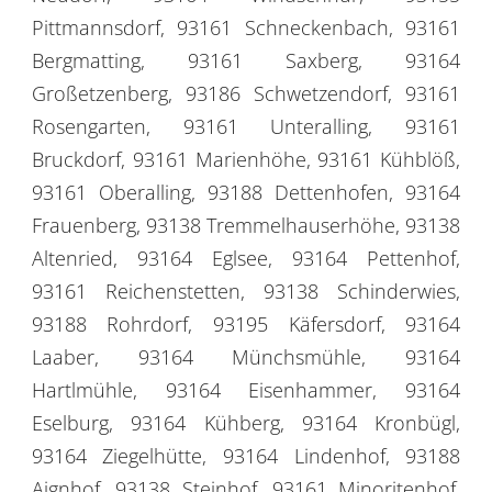
Pittmannsdorf, 93161 Schneckenbach, 93161
Bergmatting, 93161 Saxberg, 93164
Großetzenberg, 93186 Schwetzendorf, 93161
Rosengarten, 93161 Unteralling, 93161
Bruckdorf, 93161 Marienhöhe, 93161 Kühblöß,
93161 Oberalling, 93188 Dettenhofen, 93164
Frauenberg, 93138 Tremmelhauserhöhe, 93138
Altenried, 93164 Eglsee, 93164 Pettenhof,
93161 Reichenstetten, 93138 Schinderwies,
93188 Rohrdorf, 93195 Käfersdorf, 93164
Laaber, 93164 Münchsmühle, 93164
Hartlmühle, 93164 Eisenhammer, 93164
Eselburg, 93164 Kühberg, 93164 Kronbügl,
93164 Ziegelhütte, 93164 Lindenhof, 93188
Aignhof, 93138 Steinhof, 93161 Minoritenhof,