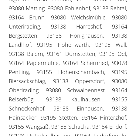
93080 Matting, 93080 Fohlenhof, 93138 Rehtal,
93164 Brunn, 93080 Weichslmühle, 93080
Unterirading, 93138 Harreshof, 93164
Bergstetten, 93138 Hönighausen, 93138
Landlhof, 93195 Hohenwarth, 93195 Wall,
93138 Baiern, 93161 Dürnstetten, 93195 Oel,
93164 Papiermühle, 93164 Schernried, 93078
Pentling, 93155 Hohenschambach, 93195
Biersackschlag, 93138 Oppersdorf, 93080
Oberirading, 93080 Schwalbennest, 93164
Reiserbügl, 93138 Kaulhausen, 93155
Schneckenhof, 93138 Einhausen, 93138
Hainsacker, 93195 Stetten, 93164 Hinterzhof,
93155 Wangsaß, 93155 Schacha, 93164 Endorf,
93138 Unterkaulhausen, 93164 Endorfmühle,