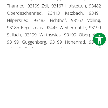
Thanried, 93199 Zell, 93167 Hofstetten, 93482
Oberdeschenried, 93413 Katzbach, 93491
Hilpersried, 93482 Fichthof, 93167 Völling,
93185 Regelsmais, 92445 Weihermühle, 93199
Sallach, 93199 Wirthswies, 93199 Oberpoign,
93199 Guggenberg, 93199 Hohenrad, 93199
Mitterfeldhof, 93199 Ranerberg, 93199 Kothof,
93199 Unterraning, 93199 Kragenried, 93199
Thannhöfl, 93199 Seigenbach, 93199
Hatzelsdorf, 93199 Roidhof, 93199 Hatzelsberg,
93199 Oberraning, 93199 Keer, 93199
Fuchshölzl, 93199 Unterpoign, 93199
Dammberg, 93199 Starzenbach, 93199
Grubhöfl, 93199 Wieshof, 93199 Dechantanger,
93199 Hammühle, 93426 Fronauermühle,