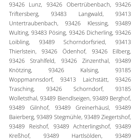
93426 Lunz, 93426 Obertrübenbach, 93426
Triftersberg, 93483 Langwald, 93413
Untertraubenbach, 93426 Klessing, 93489
Wulting, 93483 Pösing, 93426 Dicherling, 93426
Loibling, 93489 Schorndorfsried, 93413
Thierlstein, 93426 Ödenhof, 93426 Eilberg,
93426 Strahlfeld, 93426 Zinzenthal, 93489
Knötzing, 93426 Kalsing, 93185
Woppmannsdorf, 93413 Laichstätt, 93426
Trasching, 93426 Schorndorf, 93185
Wolletsthal, 93489 Biendlseigen, 93489 Berghof,
93489 Gilnhof, 93489 Greinerhäusl, 93489
Baierberg, 93489 Stegmühle, 93489 Ziegertshof,
93489 Reishof, 93489 Achterlingshof, 93489
Kreßhof, 93489 Hartlsölden, 93489