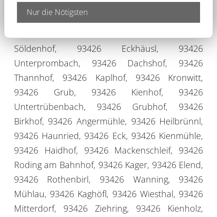
93426 Eppenhof, 93426 Roithof, 93426
Nur die Nötigsten
Hochbrunn, 93426 Wieden, 93426 Kohlschlag,
93426 Heidweiherhöf, 93426 Heide, 93426
Söldenhof, 93426 Eckhäusl, 93426
Unterprombach, 93426 Dachshof, 93426
Thannhof, 93426 Kaplhof, 93426 Kronwitt,
93426 Grub, 93426 Kienhof, 93426
Untertrübenbach, 93426 Grubhof, 93426
Birkhof, 93426 Angermühle, 93426 Heilbrünnl,
93426 Haunried, 93426 Eck, 93426 Kienmühle,
93426 Haidhof, 93426 Mackenschleif, 93426
Roding am Bahnhof, 93426 Kager, 93426 Elend,
93426 Rothenbirl, 93426 Wanning, 93426
Mühlau, 93426 Kaghöfl, 93426 Wiesthal, 93426
Mitterdorf, 93426 Ziehring, 93426 Kienholz,