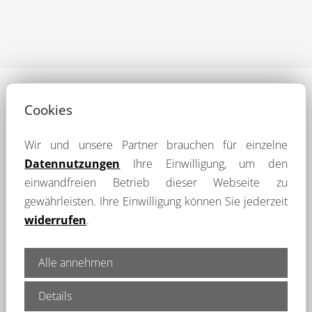
Cookies
Wir und unsere Partner brauchen für einzelne
Datennutzungen
Ihre Einwilligung, um den
einwandfreien Betrieb dieser Webseite zu
gewährleisten. Ihre Einwilligung können Sie jederzeit
widerrufen
.
Wir sind Immobilienmakler & Immo-
Experten in PLZ-Gebiet 93426 und im
Alle annehmen
Landkreis Regensburg & Umgebung:
Details