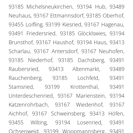
93185 Michelsneukirchen, 93194 Hub, 93489
Neuhaus, 93167 Ettmannsdorf, 93185 Oberhof,
93455 Loifling, 93199 Kiesried, 93167 Hagenau,
93491 Friedersried, 93185 Glöcklswies, 93194
Brunsthof, 93167 Haushof, 93194 Haus, 93413
Scharlau, 93167 Antersdorf, 93167 Neuhofen,
93185 Niederhof, 93185 Dachsberg, 93491
Raubersried, 93413 Altenmarkt, 93489
Rauchenberg, 93185 Lochfeld, 93491
Stamsried, 93199 Krottenthal, 93491
Unterdeschenried, 93167 Marienstein, 93194
Katzenrohrbach, 93167 Wiedenhof, 93167
Aichhof, 93167 Schweinsberg, 93413 Höfen,
93455 Wilting, 93194 Losenried, 93491
Ochsenweid, 93199 Woppmannsberg, 93491